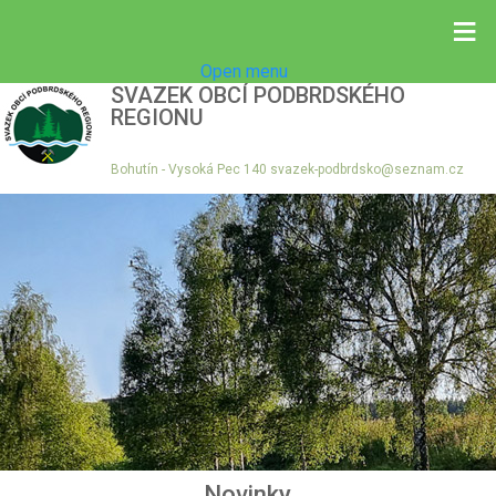
≡
Open menu
SVAZEK OBCÍ PODBRDSKÉHO
REGIONU
Bohutín - Vysoká Pec 140 svazek-podbrdsko@seznam.cz
Novinky