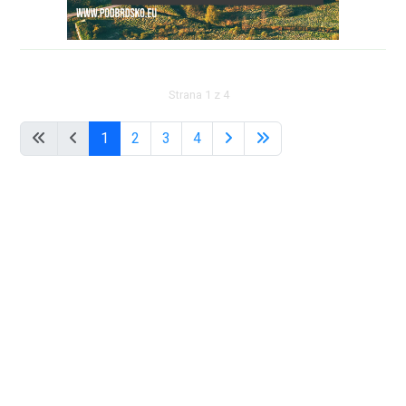
Strana 1 z 4
1
2
3
4