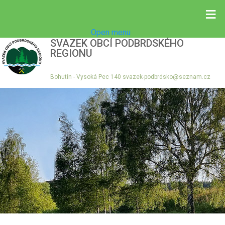
≡
Open menu
SVAZEK OBCÍ PODBRDSKÉHO
REGIONU
Bohutín - Vysoká Pec 140 svazek-podbrdsko@seznam.cz