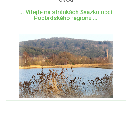
... Vítejte na stránkách Svazku obcí
Podbrdského regionu ...