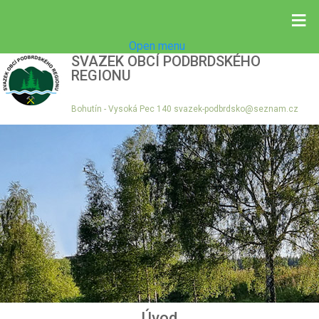
≡
Open menu
SVAZEK OBCÍ PODBRDSKÉHO
REGIONU
Bohutín - Vysoká Pec 140 svazek-podbrdsko@seznam.cz
Úvod