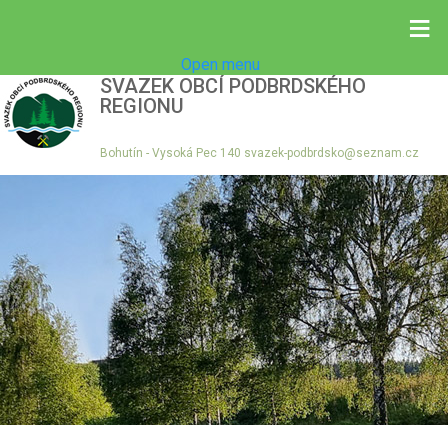
≡
Open menu
SVAZEK OBCÍ PODBRDSKÉHO
REGIONU
Bohutín - Vysoká Pec 140 svazek-podbrdsko@seznam.cz