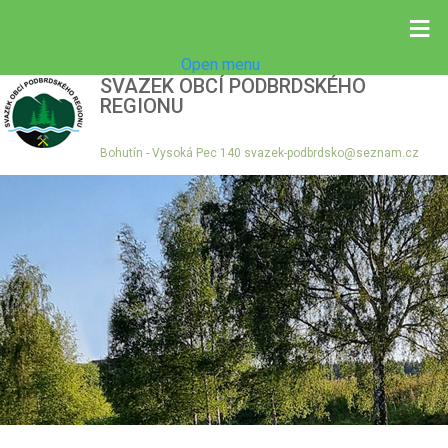
≡
Open menu
SVAZEK OBCÍ PODBRDSKÉHO
REGIONU
Bohutín - Vysoká Pec 140 svazek-podbrdsko@seznam.cz