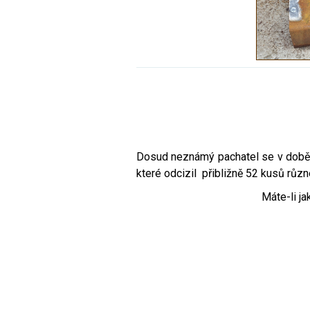
Dosud neznámý pachatel se v době o
které odcizil přibližně 52 kusů růz
Máte-li ja