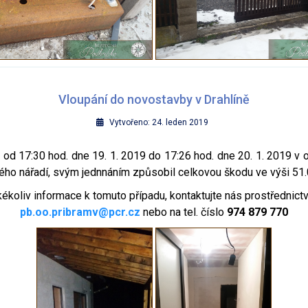
Vloupání do novostavby v Drahlíně
Vytvořeno: 24. leden 2019
d 17:30 hod. dne 19. 1. 2019 do 17:26 hod. dne 20. 1. 2019 v o
ného nářadí, svým jednnáním způsobil celkovou škodu ve výši 51.
kékoliv informace k tomuto případu, kontaktujte nás prostřednict
pb.oo.pribramv@pcr.cz
nebo na tel. číslo
974 879 770