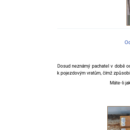
Od
Dosud neznámý pachatel v době od 1
k pojezdovým vratům, čímž způsobil
Máte-li ja