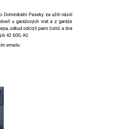
 Dominikální Paseky za užití násilí
dveří u garážových vrat a z garáže
pa, odkud odcizil parní čistič a dva
ši 42 600,-Kč.
vím emailu: