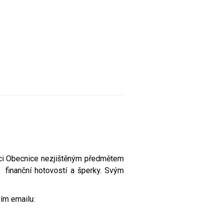
bci Obecnice nezjištěným předmětem
s finanční hotovostí a šperky. Svým
vím emailu: