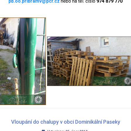
pb.oo.pribramv@pcr.cz
nebo na tel. číslo
974 879 770
Vloupání do chalupy v obci Dominikální Paseky