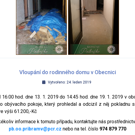
Vloupání do rodinného domu v Obecnici
Vytvořeno: 24. leden 2019
16:00 hod. dne 13. 1. 2019 do 14:45 hod. dne 19. 1. 2019 v o
 obývacího pokoje, který prohledal a odcizil z něj pokladnu 
e výši 61.200,-Kč
kékoliv informace k tomuto případu, kontaktujte nás prostřednict
pb.oo.pribramv@pcr.cz
nebo na tel. číslo
974 879 770