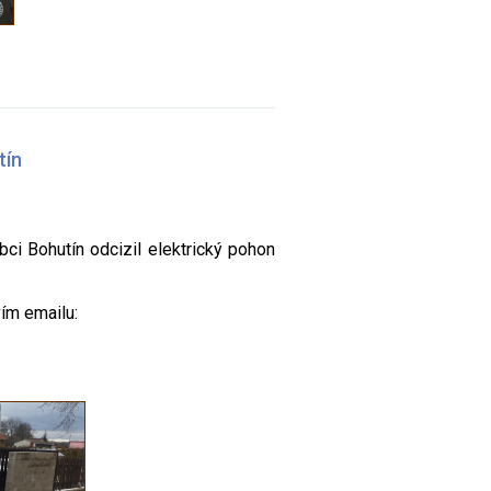
tín
ci Bohutín odcizil elektrický pohon
vím emailu: