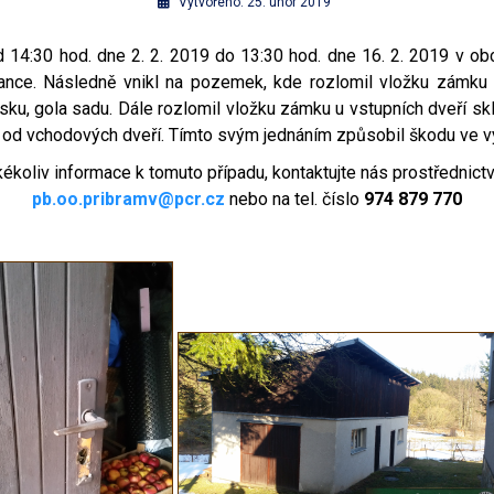
Vytvořeno: 25. únor 2019
4:30 hod. dne 2. 2. 2019 do 13:30 hod. dne 16. 2. 2019 v obci
nce. Následně vnikl na pozemek, kde rozlomil vložku zámku 
sku, gola sadu. Dále rozlomil vložku zámku u vstupních dveří skle
 od vchodových dveří. Tímto svým jednáním způsobil škodu ve vý
kékoliv informace k tomuto případu, kontaktujte nás prostřednict
pb.oo.pribramv@pcr.cz
nebo na tel. číslo
974 879 770