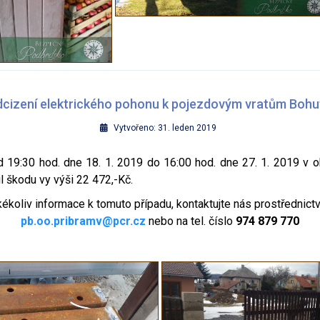
cizení elektrického pohonu k pojezdovým vratům Bohu
Vytvořeno: 31. leden 2019
9:30 hod. dne 18. 1. 2019 do 16:00 hod. dne 27. 1. 2019 v ob
 škodu vy výši 22 472,-Kč.
kékoliv informace k tomuto případu, kontaktujte nás prostřednict
pb.oo.pribramv@pcr.cz
nebo na tel. číslo
974 879 770