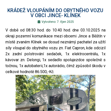
KRÁDEŽ VLOUPÁNÍM DO OBYTNÉHO VOZU
V OBCI JINCE- KLÍNEK
Vytvořeno: 7. říjen 2025
V době od 08:30 hod. do 10:40 hod. dne 03.10.2025 na
okraji pozemní komunikace mezi obcemi Jince a Běštín v
místě zvaném Klínek se dosud neznámý pachatel za užítí
síly vloupal do obytného vozu zn. Fiat Capron, kde odcizil
2x zadní polstrování sedaček, 1x elektrocentrálu, 1x
kávovar zn. Delongi, 1x sedadlo spolujezdce společně s
točnou, 1x autobaterii,1x autorádio, čímž způsobil škodu v
celkové hodnotě 86.500,-Kč.