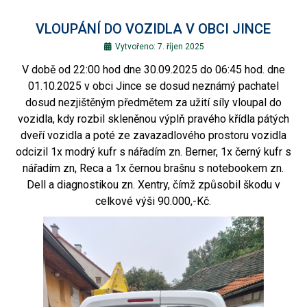
VLOUPÁNÍ DO VOZIDLA V OBCI JINCE
Vytvořeno: 7. říjen 2025
V době od 22:00 hod dne 30.09.2025 do 06:45 hod. dne
01.10.2025 v obci Jince se dosud neznámý pachatel
dosud nezjištěným předmětem za užití síly vloupal do
vozidla, kdy rozbil skleněnou výplň pravého křídla pátých
dveří vozidla a poté ze zavazadlového prostoru vozidla
odcizil 1x modrý kufr s nářadím zn. Berner, 1x černý kufr s
nářadím zn, Reca a 1x černou brašnu s notebookem zn.
Dell a diagnostikou zn. Xentry, čímž způsobil škodu v
celkové výši 90.000,-Kč.