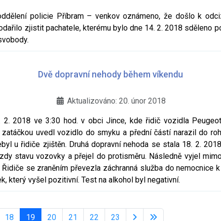
ddělení policie Příbram – venkov oznámeno, že došlo k odciz
ařilo zjistit pachatele, kterému bylo dne 14. 2. 2018 sděleno p
svobody.
Dvě dopravní nehody během víkendu
Aktualizováno: 20. únor 2018
 2. 2018 ve 3:30 hod. v obci Jince, kde řidič vozidla Peugeot
 zatáčkou uvedl vozidlo do smyku a přední částí narazil do roh
byl u řidiče zjištěn. Druhá dopravní nehoda se stala 18. 2. 201
jízdy stavu vozovky a přejel do protisměru. Následně vyjel mimo
. Řidiče se zraněním převezla záchranná služba do nemocnice k o
, který vyšel pozitivní. Test na alkohol byl negativní.
18
19
20
21
22
23