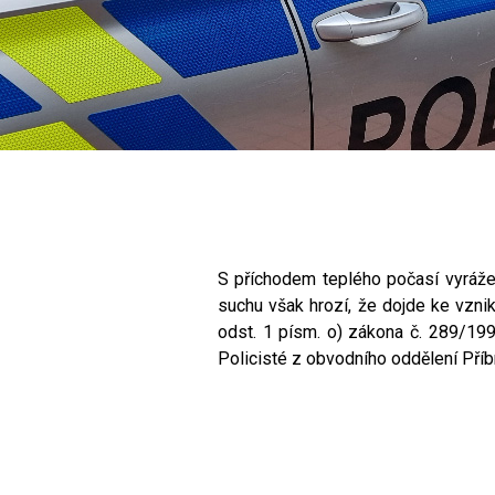
S příchodem teplého počasí vyrážej
suchu však hrozí, že dojde ke vzni
odst. 1 písm. o) zákona č. 289/199
Policisté z obvodního oddělení Příb