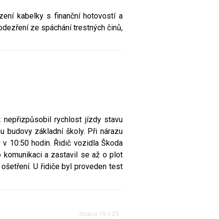
ení kabelky s finanční hotovostí a
odezření ze spáchání trestných činů,
 nepřizpůsobil rychlost jízdy stavu
u budovy základní školy. Při nárazu
8 v 10:50 hodin. Řidič vozidla Škoda
 komunikaci a zastavil se až o plot
šetření. U řidiče byl proveden test
Strana 19 z 25