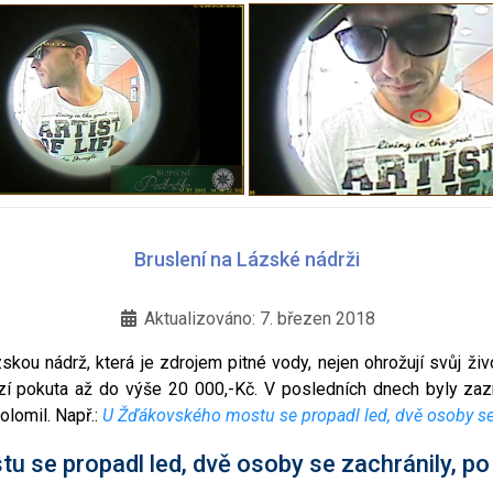
Bruslení na Lázské nádrži
Aktualizováno: 7. březen 2018
kou nádrž, která je zdrojem pitné vody, nejen ohrožují svůj živ
ozí pokuta až do výše 20 000,-Kč. V posledních dnech byly zaz
olomil. Např.:
U Žďákovského mostu se propadl led, dvě osoby se z
 se propadl led, dvě osoby se zachránily, po t