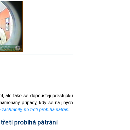
ot, ale také se dopouštějí přestupku
namenány případy, kdy se na jiných
achránily, po třetí probíhá pátrání.
řetí probíhá pátrání