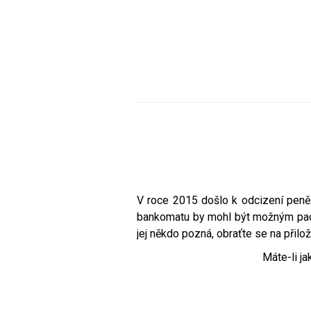
V roce 2015 došlo k odcizení peněž
bankomatu by mohl být možným pach
jej někdo pozná, obraťte se na přil
Máte-li ja