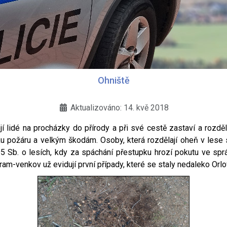
Ohniště
Aktualizováno: 14. kvě 2018
í lidé na procházky do přírody a při své cestě zastaví a rozděl
ku požáru a velkým škodám. Osoby, která rozdělají oheň v lese
5 Sb. o lesích, kdy za spáchání přestupku hrozí pokutu ve spr
ram-venkov už evidují první případy, které se staly nedaleko Orl