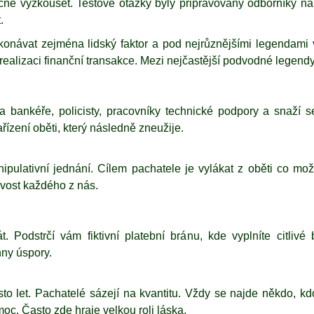
ně vyzkoušet. Testové otázky byly připravovány odborníky na 
.
konávat zejména lidský faktor a pod nejrůznějšími legendami 
ealizaci finanční transakce. Mezi nejčastější podvodné legendy 
a bankéře, policisty, pracovníky technické podpory a snaží se
řízení oběti, který následně zneužije.
pulativní jednání. Cílem pachatele je vylákat z oběti co mož
ivost každého z nás.
. Podstrčí vám fiktivní platební bránu, kde vyplníte citli
hny úspory.
 sto let. Pachatelé sázejí na kvantitu. Vždy se najde někdo, 
c. Často zde hraje velkou roli láska.