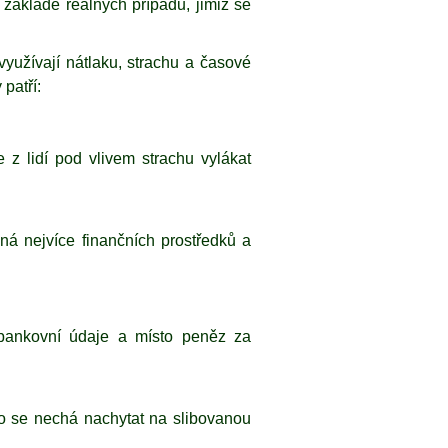
základě reálných případů, jimiž se
využívají nátlaku, strachu a časové
patří:
 z lidí pod vlivem strachu vylákat
ná nejvíce finančních prostředků a
vé bankovní údaje a místo peněz za
kdo se nechá nachytat na slibovanou