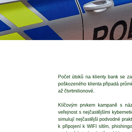
Počet útoků na klienty bank se za
poškozeného klienta připadá průměr
až čtvrtmilionové.
Klíčovým prvkem kampaně s názv
veřejnost s nejčastějšími kyberneti
simulují nejčastější podvodné pra
k připojení k WIFI sítím, phishin