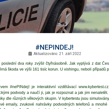
#NEPINDEJ!
Aktualizováno: 21. září 2022
 poslední dva roky zvýšil čtyřnásobně. Jak vyplývá z dat Č
ná škoda ve výši 161 tisíc korun. U vishingu, neboli případů
em #nePINdej! je interaktivní vzdělávací
www.kybertest.cz
ckými podvody a naučí ji, jak je rozpoznat a jak jim nenaletět.
ktiky dle různých věkových skupin. V kybertestu jsou simulov
gové emaily, zvukové nahrávky podvodných telefonů a mnohé da