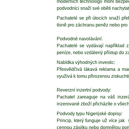
moderních technologií mohl bezpeč
podvodníci snaží své oběti nachytat
Pachatelé se při útocích snaží pře
tísně pro záchranu peněz nebo pro r
Podvodné navolávání:
Pachatelé se vydávají například z
peníze, nebo vzdálený přístup do za
Nabídka výhodných investic:
Přesvědčivá lákavá reklama a mani
využívá k tomu přirozenou ziskucht
Reverzní inzertní podvody:
Pachatel zareaguje na váš inzerát
inzerované zboží přicházíte o všec
Podvody typu Nigerijské dopisy:
Princip, který funguje už více jak
cennou zásilku nebo domnělou pomo